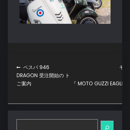
投
ベスパ 946
モト
DRAGON 受注開始の
稿
ご案内
『 MOTO GUZZI EAGLE
ナ
ビ
ゲ
ー
検
シ
索