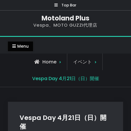
Skip
Top Bar
to
Motoland Plus
content
Vespa、MOTO GUZZI代理店
Menu
Home
イベント
Vespa Day 4月21日（日）開催
Vespa Day 4月21日（日）開
催