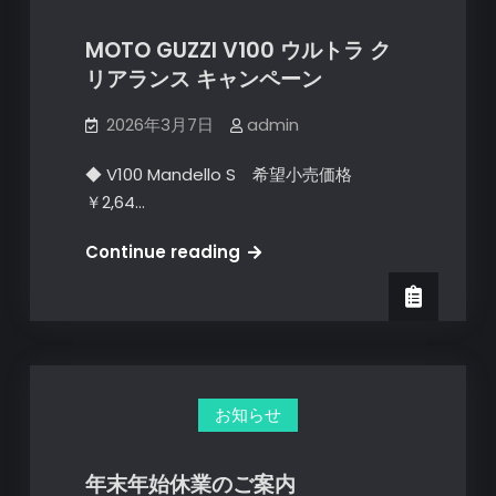
お
し
MOTO GUZZI V100 ウルトラ ク
ら
リアランス キャンペーン
せ
2026年3月7日
admin
◆ V100 Mandello S 希望小売価格
￥2,64…
MOTO
Continue reading
GUZZI
V100
ウ
ル
ト
お知らせ
ラ
ク
リ
年末年始休業のご案内