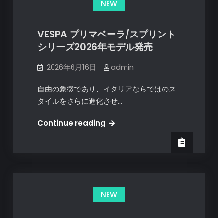
NEW
売
VESPA プリマベーラ/スプリント
シリーズ2026年モデル発売
2026年6月16日
admin
自由の象徴であり、イタリアならではのス
タイルをさらに進化させ…
VESPA
Continue reading
プ
リ
マ
ベ
ー
NEW
ラ/
ス