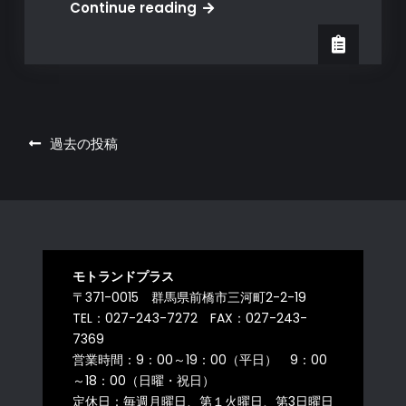
MOTO
Continue reading
ゼ
GUZZI
ン
ｳ
ト
ﾙ
キ
ﾄ
ャ
ﾗ
ン
投
ｸ
過去の投稿
ペ
ﾘ
稿
ー
ｱ
ン
ナ
ﾗ
ビ
ﾝ
ｽ
ゲ
モトランドプラス
ｷ
ー
〒371-0015 群馬県前橋市三河町2-2-19
ｬ
TEL：027-243-7272 FAX：027-243-
ﾝ
シ
7369
ﾍﾟ
ョ
営業時間：9：00～19：00（平日） 9：00
ｰ
～18：00（日曜・祝日）
ン
ﾝ
定休日：毎週月曜日、第１火曜日、第3日曜日