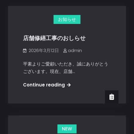
お知らせ
店舗修繕工事のおしらせ
2026年3月12日
admin
平素よりご愛顧いただき、誠にありがとう
ございます。現在、店舗…
店
Continue reading
舗
修
繕
工
事
NEW
の