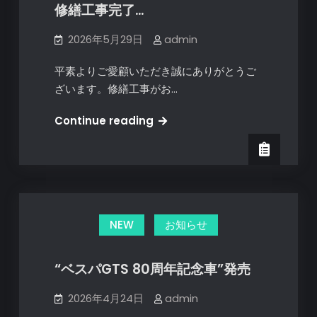
プ
修繕工事完了…
リ
ン
2026年5月29日
admin
ト
平素よりご愛顧いただき誠にありがとうご
シ
ざいます。修繕工事がお…
リ
ー
修
Continue reading
ズ
繕
2026
工
年
事
モ
完
デ
了…
ル
NEW
お知らせ
発
売
“ベスパGTS 80周年記念車”発売
2026年4月24日
admin