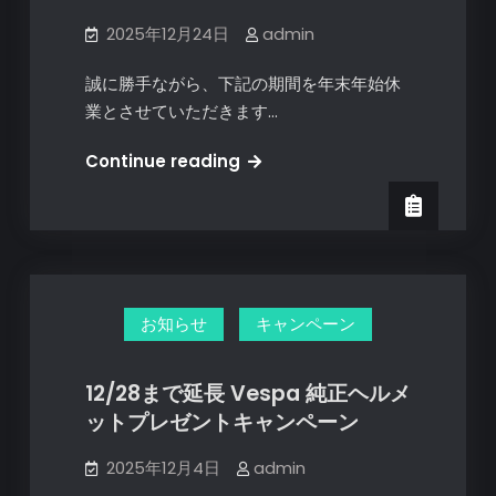
ア
ラ
2025年12月24日
admin
ン
誠に勝手ながら、下記の期間を年末年始休
ス
業とさせていただきます…
キ
ャ
年
Continue reading
ン
末
ペ
年
ー
始
ン
休
業
お知らせ
キャンペーン
の
ご
案
12/28まで延長 Vespa 純正ヘルメ
内
ットプレゼントキャンペーン
2025年12月4日
admin