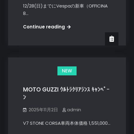
12/28(日)までにVespaの新車（OFFICINA
8…
12/28
Continue reading
ま
で
延
長
Vespa
NEW
純
正
ヘ
MOTO GUZZI ｳﾙﾄﾗｸﾘｱﾗﾝｽ ｷｬﾝﾍﾟｰ
ル
ﾝ
メ
ッ
2025年11月2日
admin
ト
V7 STONE CORSA車両本体価格 1,551,000…
プ
レ