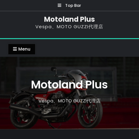
Skip
Top Bar
to
Motoland Plus
content
Vespa、MOTO GUZZI代理店
Menu
Motoland Plus
Vespa、MOTO GUZZI代理店