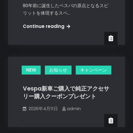
80年前に誕生したベスパの原点となるスピ
リットを体現するスペ…
“ベ
Continue reading
ス
パ
GTS
80
周
NEW
お知らせ
キャンペーン
年
記
念
Vespa新車ご購入で純正アクセサ
車”発
リー購入クーポンプレゼント
売
2026年4月11日
admin