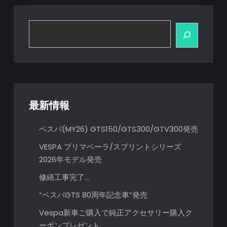
ゲ
ー
検
索
シ
ョ
ン
最新情報
ベスパ(MY26) GTS150/GTS300/GTV300発売
VESPA プリマベーラ/スプリントシリーズ
2026年モデル発売
修繕工事完了…
“ベスパGTS 80周年記念車”発売
Vespa新車ご購入で純正アクセサリー購入ク
ーポンプレゼント