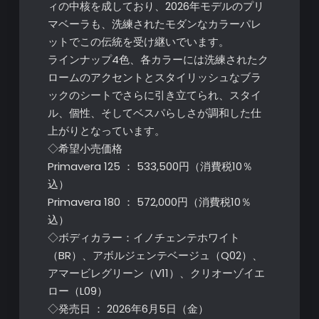
ィの中核を成しており、2026年モデルのプリ
マベーラも、洗練されたモダンなカラーパレ
ットでこの伝統を受け継いでいます。
ラインナップ4色、各カラーには洗練されたク
ロームのアクセントとスタイリッシュなブラ
ックのシートでさらに引き立てられ、スタイ
ル、個性、そしてベスパらしさが調和した仕
上がりとなっています。
◇希望小売価格
Primavera 125 ： 533,500円（消費税10％
込）
Primavera 180 ： 572,000円（消費税10％
込）
◇ボディカラー：イノチェンテホワイト
（BR）、アボルジェンテベージュ（Q02）、
アマービレグリーン（V11）、クリオーゾイエ
ロー（L09）
◇発売日 ： 2026年6月5日（金）