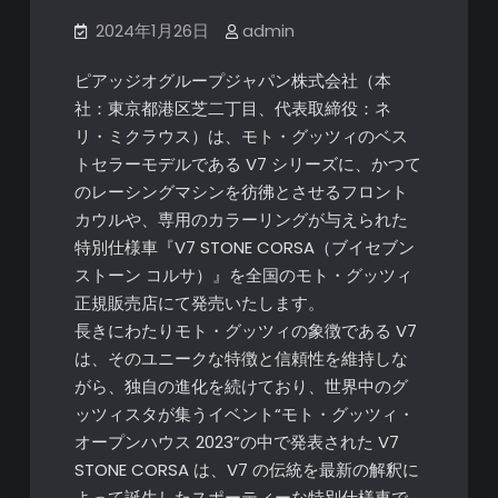
2024年1月26日
admin
ピアッジオグループジャパン株式会社（本
社：東京都港区芝二丁目、代表取締役：ネ
リ・ミクラウス）は、モト・グッツィのベス
トセラーモデルである V7 シリーズに、かつて
のレーシングマシンを彷彿とさせるフロント
カウルや、専用のカラーリングが与えられた
特別仕様車『V7 STONE CORSA（ブイセブン
ストーン コルサ）』を全国のモト・グッツィ
正規販売店にて発売いたします。
長きにわたりモト・グッツィの象徴である V7
は、そのユニークな特徴と信頼性を維持しな
がら、独自の進化を続けており、世界中のグ
ッツィスタが集うイベント“モト・グッツィ・
オープンハウス 2023”の中で発表された V7
STONE CORSA は、V7 の伝統を最新の解釈に
よって誕生したスポーティーな特別仕様車で