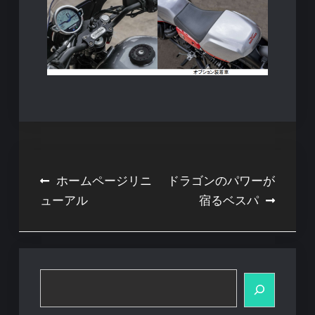
投
ホームページリニ
ドラゴンのパワーが
ューアル
宿るベスパ
稿
ナ
ビ
ゲ
検
索
ー