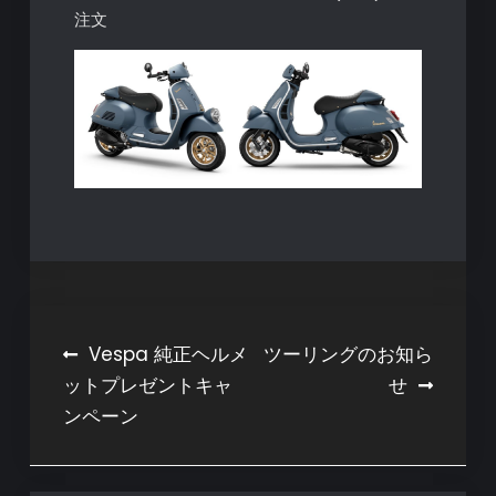
注文
投
Vespa 純正ヘルメ
ツーリングのお知ら
ットプレゼントキャ
せ
稿
ンペーン
ナ
ビ