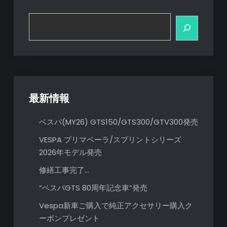
ゲ
ー
検
索
シ
ョ
ン
最新情報
ベスパ(MY26) GTS150/GTS300/GTV300発売
VESPA プリマベーラ/スプリントシリーズ
2026年モデル発売
修繕工事完了…
“ベスパGTS 80周年記念車”発売
Vespa新車ご購入で純正アクセサリー購入ク
ーポンプレゼント