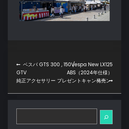
投
ベスパ GTS 300 , 150 /
Vespa New LX125
GT
ABS（2024年仕様）
稿
純正アクセサリー プレゼントキャンペーン
発売
ナ
ビ
ゲ
ー
検
索
シ