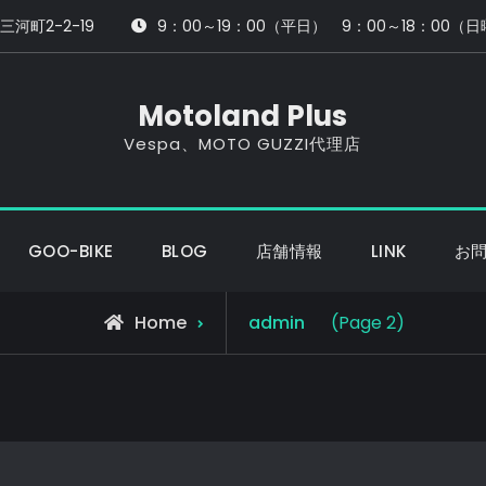
三河町2-2-19
9：00～19：00（平日） 9：00～18：0
Motoland Plus
Vespa、MOTO GUZZI代理店
GOO-BIKE
BLOG
店舗情報
LINK
お
View
Home
admin
(Page 2)
all
posts
by