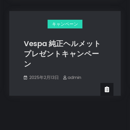
ﾄ‐
2025
年
モ
キャンペーン
デ
ル
Vespa 純正ヘルメット
ラ
イ
プレゼントキャンペー
ン
ン
ア
ッ
2025年2月13日
admin
プ