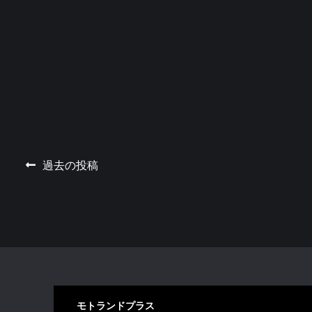
催
概
要
≫
投
過去の投稿
稿
ナ
ビ
ゲ
ー
モトランドプラス