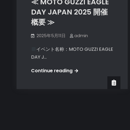
≪ MOTO GUZZI EAGLE
せ
DAY JAPAN 2025 開催
概要 ≫
2025年5月11日
admin
イベント名称：MOTO GUZZI EAGLE
DAY J…
≪
Continue reading
MOTO
GUZZI
EAGLE
DAY
JAPAN
2025
開