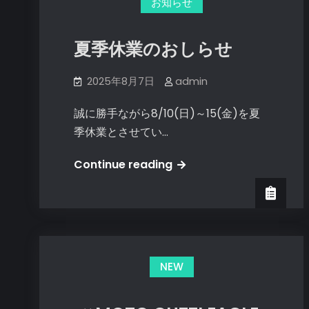
お知らせ
夏季休業のおしらせ
2025年8月7日
admin
誠に勝手ながら8/10(日)～15(金)を夏
季休業とさせてい…
夏
Continue reading
季
休
業
の
お
NEW
し
ら