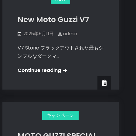
ェ
ッ
New Moto Guzzi V7
ク
キ
2025年5月11日
admin
ャ
ン
V7 Stone ブラックアウトされた最もシ
ペ
ンプルなダークマ…
ー
ン
New
Continue reading
Moto
Guzzi
V7
キャンペーン
MOTO GUZZI SPECIAL