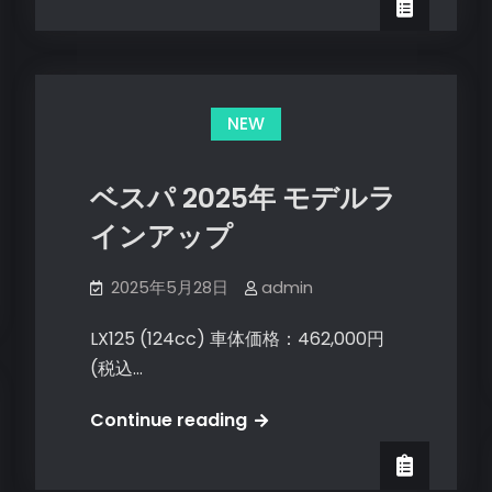
別
仕
様
車
NEW
＞
Vespa
ベスパ 2025年 モデルラ
OFFICINA
8‐
インアップ
ｵ
ﾌ
2025年5月28日
admin
ｨ
LX125 (124cc) 車体価格：462,000円
ﾁ
(税込…
ｰ
ﾅ
ベ
Continue reading
ｵ
ス
ｯ
パ